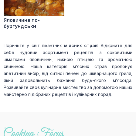
Яловичина по-
бургундськи
Пориньте у світ пікантних
м'ясних страв
! Відкрийте для
себе чудовий асортимент
рецептів
із соковитими
шматками яловичини, ніжною птицею та ароматною
свининою. Наша категорія м’ясних страв пропонує
апетитний вибір, від ситної печені до шкварчащого гриля,
який задовольнить бажання будь-якого м’ясоїда.
Розвивайте своє кулінарне мистецтво за допомогою наших
майстерно підібраних рецептів і кулінарних порад.