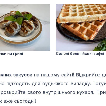
чки на грилі
Солоні бельгійські вафлі
чних закусок
на нашому сайті! Відкрийте д
льно підходять для будь-якого випадку. Гот
і розкрийте свого внутрішнього кухаря. При
к вже сьогодні!