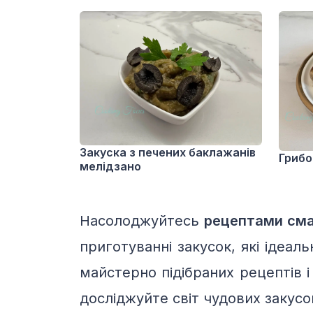
Закуска з печених баклажанів
Грибо
мелідзано
Насолоджуйтесь
рецептами сма
приготуванні закусок, які ідеа
майстерно підібраних рецептів 
досліджуйте світ чудових закусо