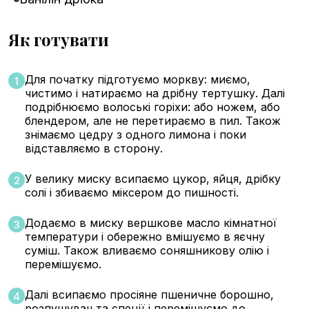
Як готувати
Для початку підготуємо моркву: миємо,
1
чистимо і натираємо на дрібну тертушку. Далі
подрібнюємо волоські горіхи: або ножем, або
блендером, але не перетираємо в пил. Також
знімаємо цедру з одного лимона і поки
відставляємо в сторону.
У велику миску всипаємо цукор, яйця, дрібку
2
солі і збиваємо міксером до пишності.
Додаємо в миску вершкове масло кімнатної
3
температури і обережно вмішуємо в яєчну
суміш. Також вливаємо соняшникову олію і
перемішуємо.
Далі всипаємо просіяне пшеничне борошно,
4
розпушувач та спеції і перемішуємо до