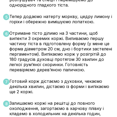
однорідного гладкого тіста.
Тепер додаємо натерту моркву, цедру лимону і
5
горіхи і обережно вимішуємо лопаткою.
Отримане тісто ділимо на 3 частини, щоб
6
випекти 3 окремих коржі. Виливаємо першу
частину тіста в підготовлену форму (у мене це
форма діаметром 20 см, дно і бортики застелені
пергаментом). Випікаємо корж у розігрітій до
180 градусів духовці протягом 30 хвилин до
легкої румʼяної скоринки. Готовність
перевіряємо деревʼяною паличкою.
Готовий корж дістаємо з духовки, чекаємо
7
декілька хвилин, дістаємо із форми і випікаємо
ще 2 коржі.
Залишаємо коржі на решітці до повного
8
охолодження, загортаємо в харчову плівку і
кладемо в холодильник на декілька годин,