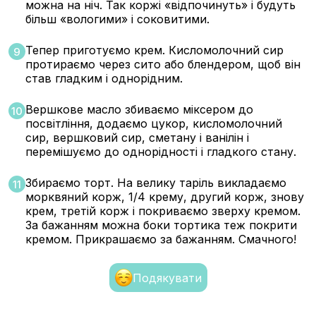
можна на ніч. Так коржі «відпочинуть» і будуть
більш «вологими» і соковитими.
Тепер приготуємо крем. Кисломолочний сир
9
протираємо через сито або блендером, щоб він
став гладким і однорідним.
Вершкове масло збиваємо міксером до
10
посвітління, додаємо цукор, кисломолочний
сир, вершковий сир, сметану і ванілін і
перемішуємо до однорідності і гладкого стану.
Збираємо торт. На велику таріль викладаємо
11
морквяний корж, 1/4 крему, другий корж, знову
крем, третій корж і покриваємо зверху кремом.
За бажанням можна боки тортика теж покрити
кремом. Прикрашаємо за бажанням. Смачного!
Подякувати