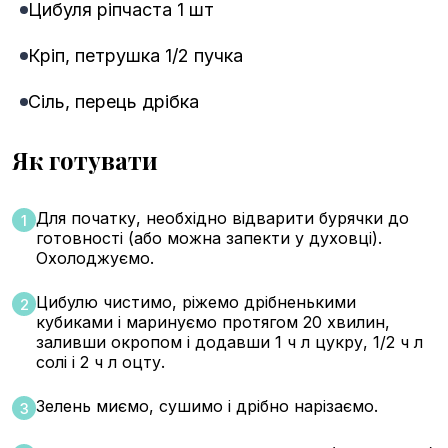
Цибуля ріпчаста 1 шт
Кріп, петрушка 1/2 пучка
Сіль, перець дрібка
Як готувати
Для початку, необхідно відварити бурячки до
1
готовності (або можна запекти у духовці).
Охолоджуємо.
Цибулю чистимо, ріжемо дрібненькими
2
кубиками і маринуємо протягом 20 хвилин,
заливши окропом і додавши 1 ч л цукру, 1/2 ч л
солі і 2 ч л оцту.
Зелень миємо, сушимо і дрібно нарізаємо.
3