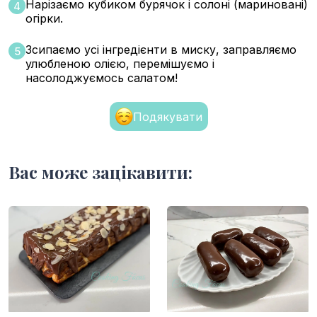
Нарізаємо кубиком бурячок і солоні (мариновані)
4
огірки.
Зсипаємо усі інгредієнти в миску, заправляємо
5
улюбленою олією, перемішуємо і
насолоджуємось салатом!
Подякувати
Вас може зацікавити: