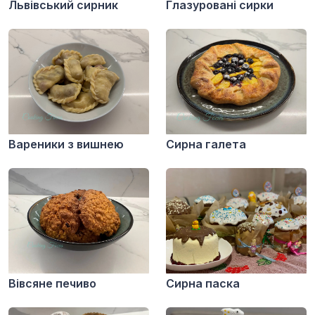
Львівський сирник
Глазуровані сирки
Вареники з вишнею
Сирна галета
Вівсяне печиво
Сирна паска