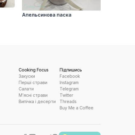
Апельсинова паска
Cooking Focus
Підпишись
Закуски
Facebook
Перші страви
Instagram
Салати
Telegram
Мʼясні страви
Twitter
Випічка і десерти
Threads
Buy Me a Coffee