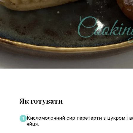
Як готувати
Кисломолочний сир перетерти з цукром і ва
1
яйця.