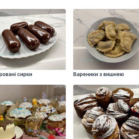
ровані сирки
Вареники з вишнею