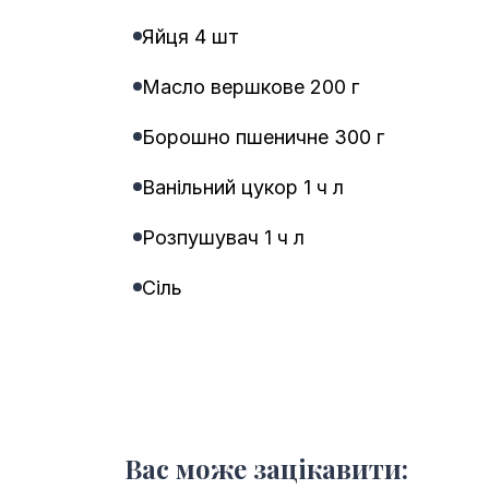
Яйця 4 шт
Масло вершкове 200 г
Борошно пшеничне 300 г
Ванільний цукор 1 ч л
Розпушувач 1 ч л
Сіль
Вас може зацікавити: