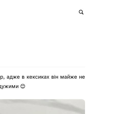
сир, адже в кексиках він майже не
йдужими 😊