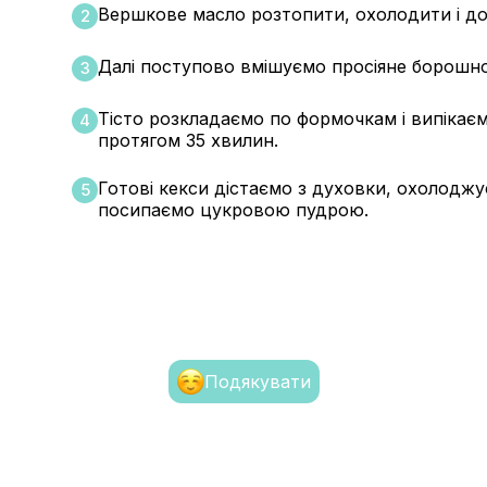
Вершкове масло розтопити, охолодити і до
2
Далі поступово вмішуємо просіяне борошн
3
Тісто розкладаємо по формочкам і випікаємо
4
протягом 35 хвилин.
Готові кекси дістаємо з духовки, охолодж
5
посипаємо цукровою пудрою.
Подякувати