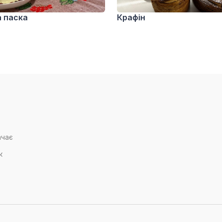
 паска
Крафін
ачає
к