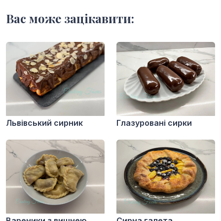
Вас може зацікавити:
Львівський сирник
Глазуровані сирки
Вареники з вишнею
Сирна галета