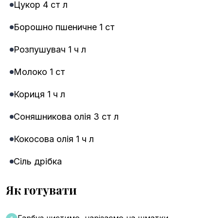
Цукор 4 ст л
Борошно пшеничне 1 ст
Розпушувач 1 ч л
Молоко 1 ст
Кориця 1 ч л
Соняшникова олія 3 ст л
Кокосова олія 1 ч л
Сіль дрібка
Як готувати