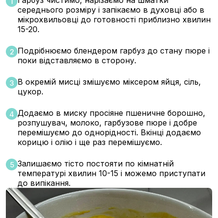
Гарбуз чистимо, нарізаємо на шматки
1
середнього розміру і запікаємо в духовці або в
мікрохвильовці до готовності приблизно хвилин
15-20.
Подрібнюємо блендером гарбуз до стану пюре і
2
поки відставляємо в сторону.
В окремій мисці змішуємо міксером яйця, сіль,
3
цукор.
Додаємо в миску просіяне пшеничне борошно,
4
розпушувач, молоко, гарбузове пюре і добре
перемішуємо до однорідності. Вкінці додаємо
корицю і олію і ще раз перемішуємо.
Залишаємо тісто постояти по кімнатній
5
температурі хвилин 10-15 і можемо приступати
до випікання.