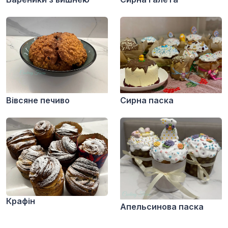
Вівсяне печиво
Сирна паска
Крафін
Апельсинова паска