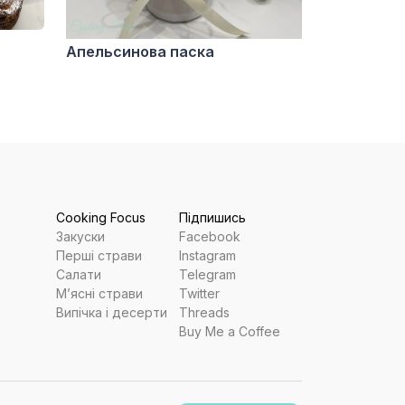
Апельсинова паска
Cooking Focus
Підпишись
Закуски
Facebook
Перші страви
Instagram
Салати
Telegram
Мʼясні страви
Twitter
Випічка і десерти
Threads
Buy Me a Coffee