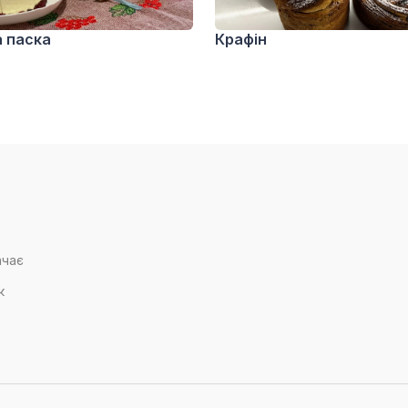
 паска
Крафін
ачає
к