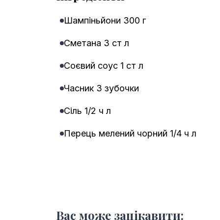
Шампіньйони 300 г
Сметана 3 ст л
Соєвий соус 1 ст л
Часник 3 зубочки
Сіль 1/2 ч л
Перець мелений чорний 1/4 ч л
Вас може зацікавити: