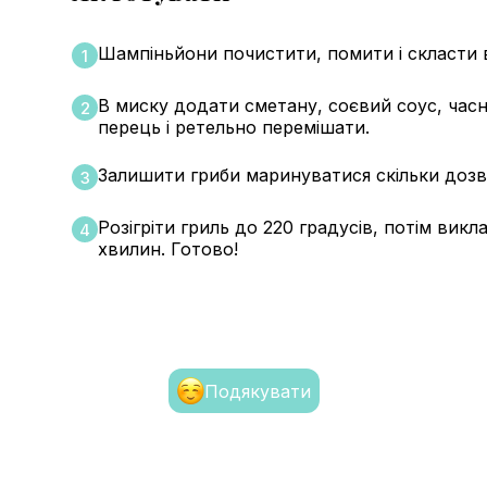
Шампіньйони почистити, помити і скласти 
1
В миску додати сметану, соєвий соус, часн
2
перець і ретельно перемішати.
Залишити гриби маринуватися скільки дозво
3
Розігріти гриль до 220 градусів, потім вик
4
хвилин. Готово!
Подякувати